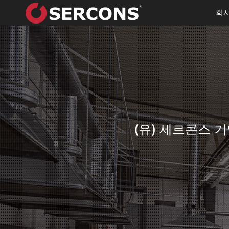
회사
(유) 세르콘스 