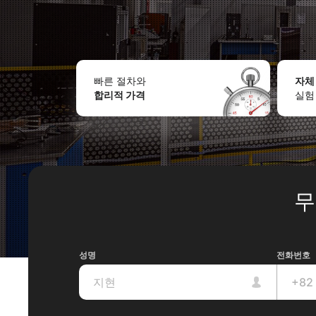
빠른 절차와
자체
합리적 가격
실험
무
성명
전화번호